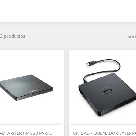
3 productos.
Sor
Vista rápida
Vista rápida


VD WRITER HP USB PARA...
UNIDAD / QUEMADOR EXTERNO