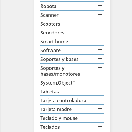

Robots

Scanner
Scooters

Servidores

Smart home

Software

Soportes y bases

Soportes y
bases/monotores
System.Object[]

Tabletas

Tarjeta controladora

Tarjeta madre
Teclado y mouse

Teclados