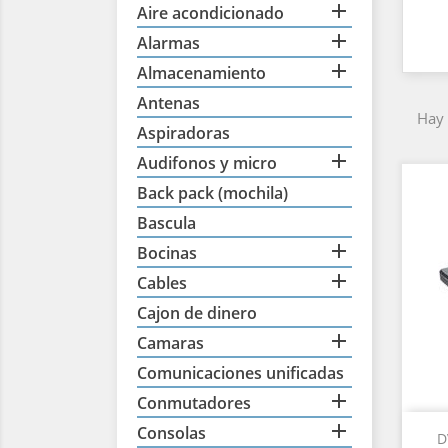

Aire acondicionado

Alarmas

Almacenamiento
Antenas
Hay 
Aspiradoras

Audifonos y micro
Back pack (mochila)
Bascula

Bocinas

Cables
Cajon de dinero

Camaras
Comunicaciones unificadas

Conmutadores

Consolas
D