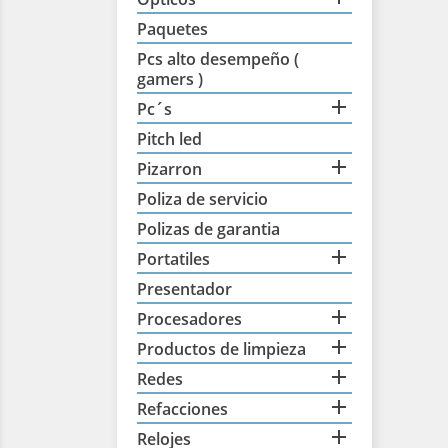
Paquetes
Pcs alto desempeño (
gamers )

Pc´s
Pitch led

Pizarron
Poliza de servicio
Polizas de garantia

Portatiles
Presentador

Procesadores

Productos de limpieza

Redes

Refacciones

Relojes